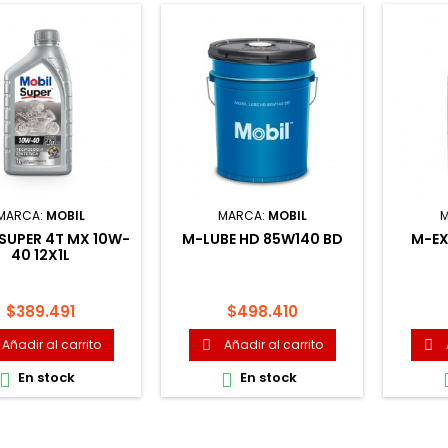
MARCA:
MOBIL
MARCA:
MOBIL
M
SUPER 4T MX 10W-
M-LUBE HD 85W140 BD
M-EX
40 12X1L
Precio
Precio
$389.491
$498.410
Añadir al carrito
Añadir al carrito


En stock
En stock

