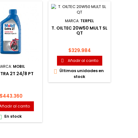
M
MARCA:
TERPEL
M-1 ES
T. OILTEC 20W50 MULT SL
QT
Pr
$
Precio
$329.984
A

Añadir al carrito

Últi

ARCA:
MOBIL
Últimas unidades en

TRA 2T 24/8 PT
stock
Precio
$443.360
Añadir al carrito
En stock
