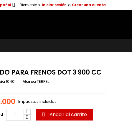

spañol
Bienvenido,
Iniciar sesión
o
Crear una cuenta
IDO PARA FRENOS DOT 3 900 CC
cia
10401
Marca
TERPEL
.000
Impuestos incluidos
Añadir al carrito
ad
