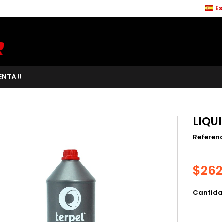
E
NTA !!
LIQU
Referen
$262
Cantid